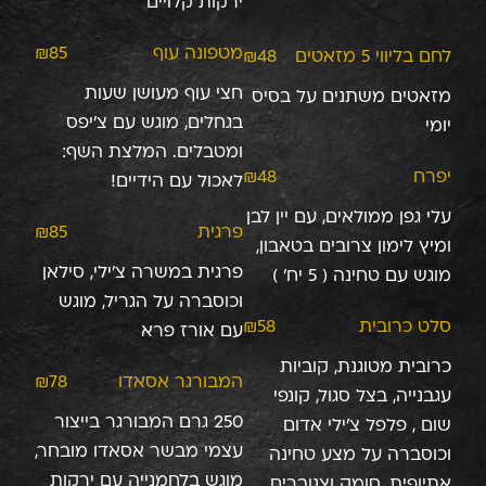
ירקות קלויים
מטפונה עוף
₪85
לחם בליווי 5 מזאטים
₪48
חצי עוף מעושן שעות
מזאטים משתנים על בסיס
בגחלים, מוגש עם צ’יפס
יומי
ומטבלים. המלצת השף:
יפרח
₪48
לאכול עם הידיים!
עלי גפן ממולאים, עם יין לבן
פרגית
₪85
ומיץ לימון צרובים בטאבון,
פרגית במשרה צ'ילי, סילאן
מוגש עם טחינה ( 5 יח' )
וכוסברה על הגריל, מוגש
סלט כרובית
₪58
עם אורז פרא
כרובית מטוגנת, קוביות
המבורגר אסאדו
₪78
עגבנייה, בצל סגול, קונפי
250 גרם המבורגר בייצור
שום , פלפל צ’ילי אדום
עצמי מבשר אסאדו מובחר,
וכוסברה על מצע טחינה
מוגש בלחמנייה עם ירקות
אתיופית, סומק וצנוברים