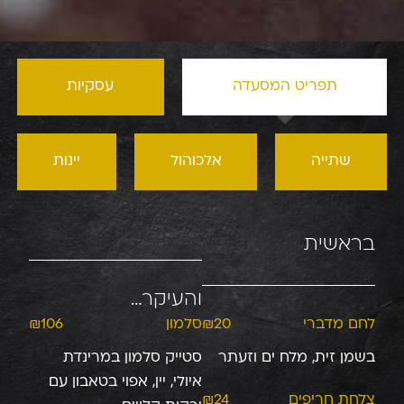
תפריט המסעדה
עסקיות
שתייה
אלכוהול
יינות
בראשית
והעיקר…
לחם מדברי
₪20
סלמון
₪106
בשמן זית, מלח ים וזעתר
סטייק סלמון במרינדת
איולי, יין, אפוי בטאבון עם
צלחת חריפים
₪24