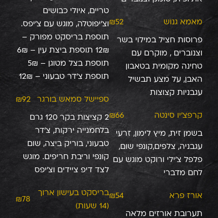
טריים, איולי כבושים
מאמא גנוש
₪52
וצ'יפוטלה, מוגש עם צ'יפס.
תוספת בריסקט מפורק –
פרוסות חציל במילוי בשר
12₪ תוספת ביצת עין – 6₪
וצנוברים , מוקרם עם
תוספת בצל מטוגן – 5₪
טחינה מקומית בטאבון
תוספת צ'דר טבעוני – 12₪
האבן, על מצע תבשיל
עגבניות קצוצות
ספיישל סמאש בורגר
₪92
קרפצ'יו סינטה
₪66
2 קציצות בקר 120 גרם
בלחמנייה ירקות, צ’דר
בשמן זית, מיץ לימון, זרעי
טבעוני, בוריק ביצה, שום
עגבניה, צלפים,קונפי שום,
קונפי וריבת חריפים. מוגש
פלפל צ'ילי ורוקט מוגש עם
לצד דיפ ציידים וצ’יפס
לחם מדברי
בריסקט בעישון ארוך
אורז פרא
₪54
₪78
(14 שעות)
תערובת אורזים מלאה