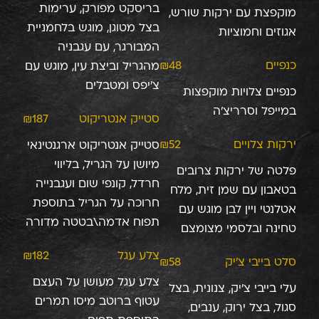
בריסקט מפורק, ערימות
מוקפצת עם ירקות שורש,
בצל מטוגן, מוגש בלחמניית
אגוזים וחמוציות
המבורגר, עם עגבניה
כנפיים
₪48
מהגריל וביצת עין, מוגש עם
צ'יפס ומטבלים
כנפיים צלויות מוקפצות
במייפל וסרריצ'ה
סטייק אנטריקוט
₪187
ירקות צלויים
₪52
סטייק אנטריקוט ארגנטינאי
מיושן על הגריל, בליווי
פלטה של ירקות צרובים
חרדל, קונפי שום ועגבנייה
בטאבון עם שמן זית, מלח
חרוכה על הגריל בתוספת
אטלנטי ויין לבן מוגש עם
תפוח אדמה\בטטה מדורה
טחינה ובלסמי מצומצם
צלע עגל
₪182
סלט בייבי צ'יק
₪58
צלע עגל מעושן על העצם
עלי בייבי צ'יק, צנונית, בצל
עטוף ברוטב מיסו תמרים
סגול, בצל ירוק, ענבים,