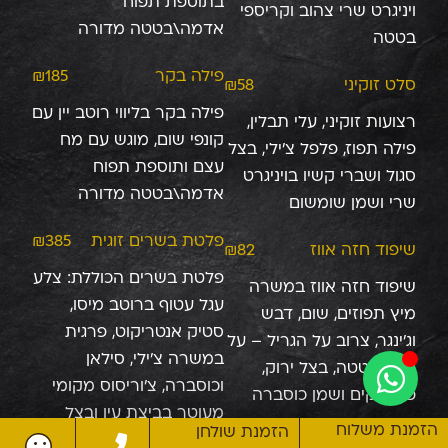
בתוספת תפוח
ויניגרט שרי צהוב וקריספי
אדמה\בטטה מדורה
בטטה
פילה בקר
₪185
סלט זוקיני
₪58
פילה בקר בליווי רוטב יין עם
רצועות זוקיני, עלי תבלין,
קונפי שום, מוגש עם מח
פילה תפוז, פלפל צ’ילי, בצל
עצם ותוספת תפוח
סגול ושברי קשיו בויניגרט
אדמה\בטטה מדורה
שרי ושמן שומשום
פלטת בשרים זוגית
₪385
שיפוד חזה אווז
₪82
פלטת בשרים הכוללת: צלע
שיפוד חזה אווז במשרה
עגל עטוף ברוטב מיסו,
מיץ תפוזים, שום, דבש
סטיק אנטריקוט, פרגית
וג’ינגר, צרוב על הגריל – על
במשרה צ'ילי, סילאן
קרם בטטה, בצל ירוק,
וכוסברה, צ'וריסוס מקומי
פיסטוקים ושמן כוסברה
מעוטר בביצת עין ובצל
הזמנת משלוח
הזמנת שולחן
מקורמל, בתוספת תפוח
נשנושי אסאדו
₪66