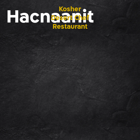
Kosher
Hacnaanit
Desert Chef
Restaurant